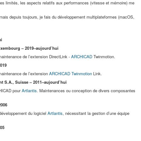
es limités, les aspects relatifs aux performances (vitesse et mémoire) me
ais depuis toujours, je fais du développement multiplateformes (macOS,
ui
Luxembourg – 2019–aujourd’hui
aintenance de l’extension DirectLink -
ARCHICAD
Twinmotion.
2019
maintenance de l’extension
ARCHICAD
Twinmotion
Link.
nt S.A., Suisse – 2011–aujourd’hui
CHICAD pour
Artlantis
. Maintenances ou conception de divers composantes
2006
développement du logiciel
Artlantis
, nécessitant la gestion d’une équipe
005