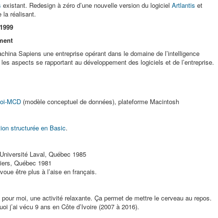
s
existant. Redesign à zéro d’une nouvelle version du logiciel
Artlantis
et
 la réalisant.
–1999
ment
hina Sapiens une entreprise opérant dans le domaine de l’intelligence
s les aspects se rapportant au développement des logiciels et de l’entreprise.
oi-MCD
(modèle conceptuel de données), plateforme Macintosh
ion structurée en Basic
.
Université Laval, Québec 1985
tiers, Québec 1981
avoue être plus à l’aise en français.
 pour moi, une activité relaxante. Ça permet de mettre le cerveau au repos.
oi j’ai vécu 9 ans en Côte d’Ivoire (2007 à 2016).