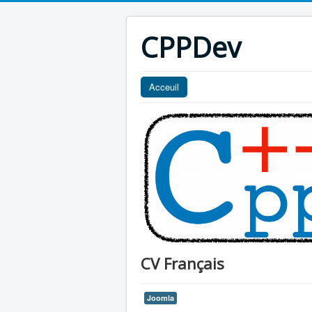
CPPDev
Acceuil
CV Français
Joomla