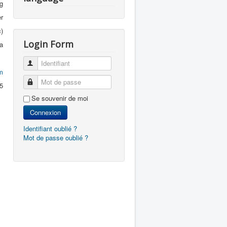
g
r
)
Login Form
a
Identifiant
m
Mot de passe
5
Se souvenir de moi
Connexion
Identifiant oublié ?
Mot de passe oublié ?